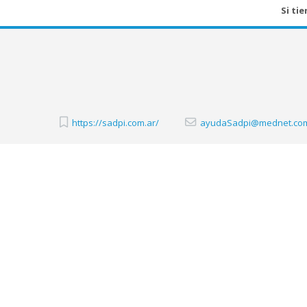
Si ti
https://sadpi.com.ar/
ayudaSadpi@mednet.com