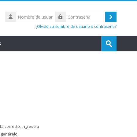
Nombre
de
Acceder
Contraseña
usuario
¿Olvidó su nombre de usuario o contraseña?
Buscar
S
cursos
Enviar
tá correcto, ingrese a
egenérelo.